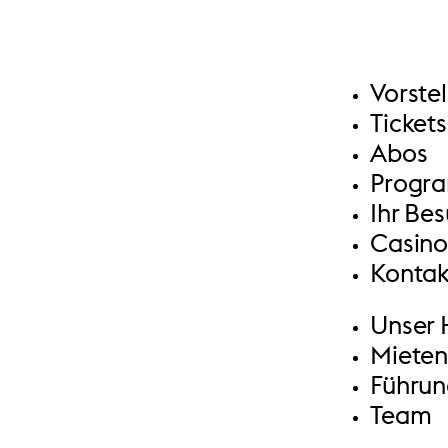
Vorste
Tickets
Abos
Progr
Ihr Be
Casino
Kontak
Unser 
Miete
Führu
Team