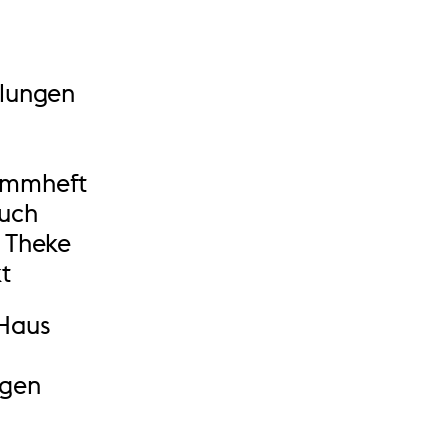
llungen
ammheft
such
 Theke
t
Haus
n
ngen