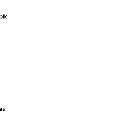
olk
es